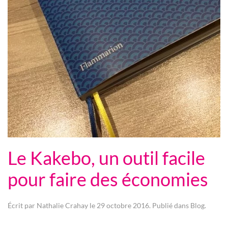
Le Kakebo, un outil facile
pour faire des économies
Écrit par
Nathalie Crahay
le
29 octobre 2016
. Publié dans
Blog
.