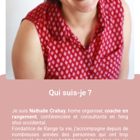
Qui suis-je ?
Je suis
Nathalie Crahay
, home organiser,
coache en
rangement
, conférencière et consultante en feng
shui occidental.
Fondatrice de Range ta vie, j’accompagne depuis de
nombreuses années des personnes qui ont trop