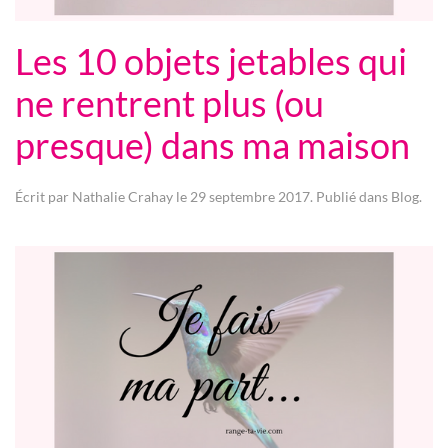
Les 10 objets jetables qui
ne rentrent plus (ou
presque) dans ma maison
Écrit par
Nathalie Crahay
le
29 septembre 2017
. Publié dans
Blog
.