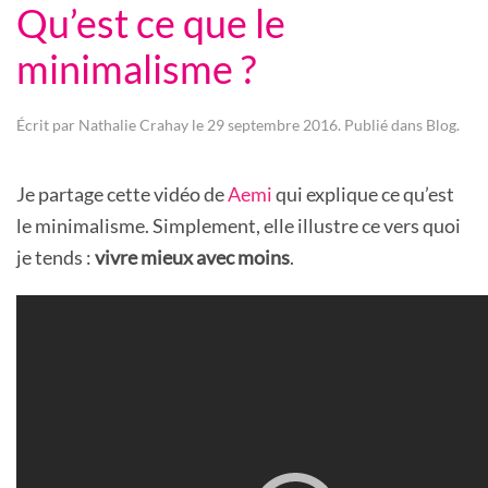
Qu’est ce que le
minimalisme ?
Écrit par
Nathalie Crahay
le
29 septembre 2016
. Publié dans
Blog
.
Je partage cette vidéo de
Aemi
qui explique ce qu’est
le minimalisme. Simplement, elle illustre ce vers quoi
je tends :
vivre mieux avec moins
.