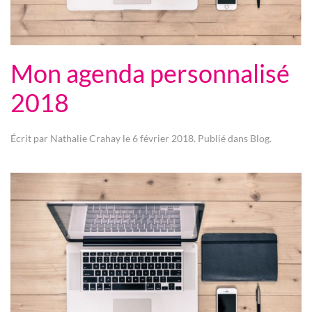
Mon agenda personnalisé
2018
Écrit par
Nathalie Crahay
le
6 février 2018
. Publié dans
Blog
.