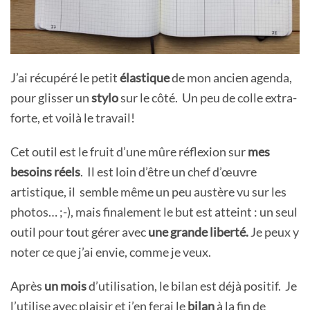
J’ai récupéré le petit
élastique
de mon ancien agenda,
pour glisser un
stylo
sur le côté. Un peu de colle extra-
forte, et voilà le travail!
Cet outil est le fruit d’une mûre réflexion sur
mes
besoins réels
. Il est loin d’être un chef d’œuvre
artistique, il semble même un peu austère vu sur les
photos… ;-), mais finalement le but est atteint : un seul
outil pour tout gérer avec
une grande liberté.
Je peux y
noter ce que j’ai envie, comme je veux.
Après
un mois
d’utilisation, le bilan est déjà positif. Je
l’utilise avec plaisir et j’en ferai le
bilan
à la fin de