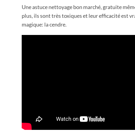
Une astuce nettoyage bon marché, gratuite même c
plus, ils sont très toxiques et leur efficacité e
magique: la cendre.