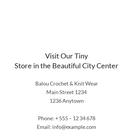
N’attendez pas non plus des miracles en 3-4 mois
Il faut
beaucoup d’énergie ( ce dont je manquais en cette période
particulière ) et de temps pour désencombrer une
accumulation de plusieurs années. RTV, c’est une très
bonne rampe de lancement et de prises de conscience .
Merci Nathalie et merci aussi aux autres participant.e.s
pour votre soutien et vos témoignages précieux.
Visit Our Tiny
Store in the Beautiful City Center
Balou Crochet & Knit Wear
Main Street 1234
1236 Anytown
Phone:
+ 555 – 12 34 678
Email:
info@example.com