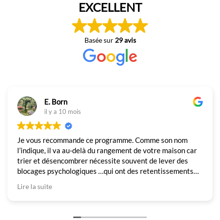
EXCELLENT
Basée sur
29 avis
E. Born
il y a 10 mois
Je vous recommande ce programme. Comme son nom
l’indique, il va au-delà du rangement de votre maison car
trier et désencombrer nécessite souvent de lever des
blocages psychologiques …qui ont des retentissements
dans d’autres domaines que l’ordre de sa maison. Avec
Lire la suite
humour, beaucoup de bienveillance et de
professionnalisme, Nathalie nous fait sortir de notre zone
de confort pour pouvoir avancer malgré nos freins.