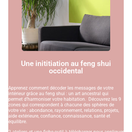
Une inititiation au feng shui
occidental
Apprenez comment décoder les messages de votre
intérieur grâce au feng shui : un art ancestral qui
permet d’harmoniser votre habitation. Découvrez les 9
zones qui correspondent à chacune des sphères de
votre vie : abondance, rayonnement, relations, projets,
aide extérieure, confiance, connaissance, santé et
équilibre.
2 ateliers et une fiche-outil à télécharger pour appliquer