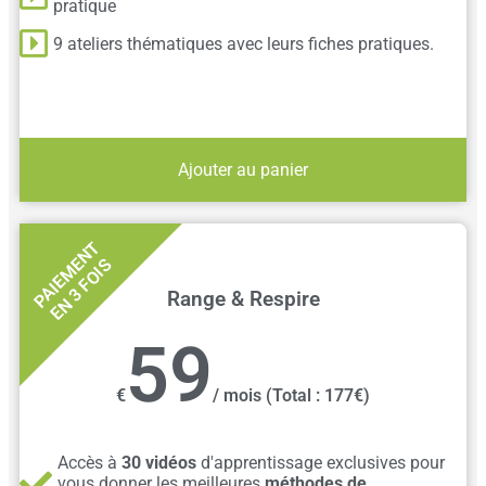
pratique
9 ateliers thématiques avec leurs fiches pratiques.
Ajouter au panier
P
A
I
E
M
N
T
E
N
3
F
O
I
E
S
Range & Respire
59
€
/ mois
(Total : 177€)
Accès à
30 vidéos
d'apprentissage exclusives pour
vous donner les meilleures
méthodes de