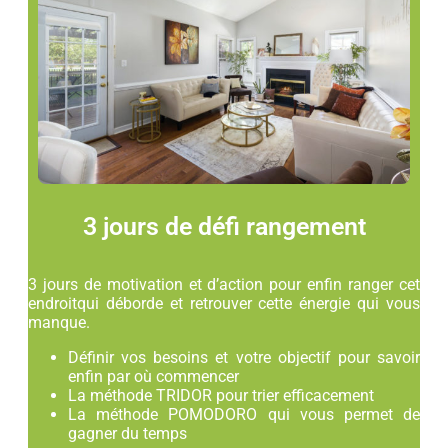
3 jours de défi rangement
3 jours de motivation et d’action pour enfin ranger cet
endroitqui déborde et retrouver cette énergie qui vous
manque.
Définir vos besoins et votre objectif pour savoir
enfin par où commencer
La méthode TRIDOR pour trier efficacement
La méthode POMODORO qui vous permet de
gagner du temps