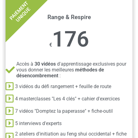
P
A
I
E
E
N
T
U
N
I
Q
U
M
E
Range & Respire
176
€
Accès à
30 vidéos
d'apprentissage exclusives pour
vous donner les meilleures
méthodes de
désencombrement
:
3 vidéos du défi rangement + feuille de route
4 masterclasses "Les 4 clés" + cahier d'exercices
7 vidéos "Domptez la paperasse" + fiche-outil
5 interviews d'experts
2 ateliers d'initiation au feng shui occidental + fiche