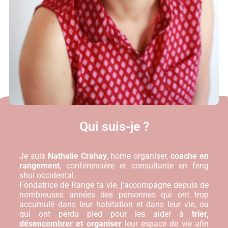
Qui suis-je ?
Je suis
Nathalie Crahay
, home organiser,
coache en
rangement
, conférencière et consultante en feng
shui occidental.
Fondatrice de Range ta vie, j’accompagne depuis de
nombreuses années des personnes qui ont trop
accumulé dans leur habitation et dans leur vie, ou
qui ont perdu pied pour les aider à
trier,
désencombrer et organiser
leur espace de vie afin